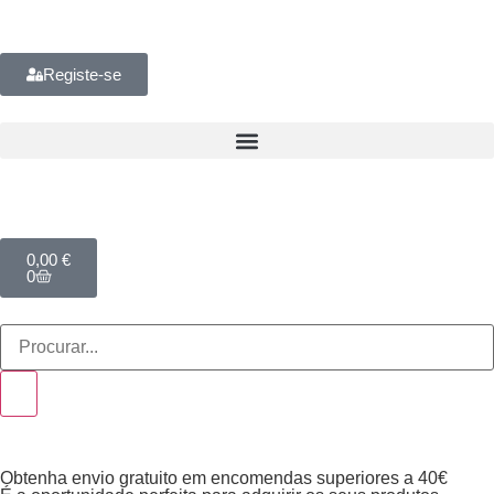
Registe-se
0,00
€
0
Obtenha envio gratuito em encomendas superiores a 40€