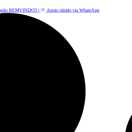
-cupão BEMVINDO5 |
Apoio rápido via WhatsApp