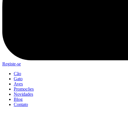
Registe-se
Cão
Gato
Aves
Promoções
Novidades
Blog
Contato