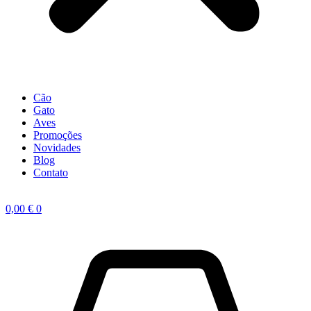
Cão
Gato
Aves
Promoções
Novidades
Blog
Contato
0,00
€
0