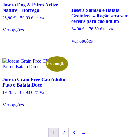
Josera Dog All Sizes Active
on
be
Nature – Borrego
Josera Salmão e Batata
the
chosen
Grainfree – Ração seca sem
product
on
Price
28,90
€
–
59,90
€
C/ IVA
cereais para cão adulto
page
the
range:
This
product
28,90 €
Price
24,90
€
–
76,50
€
C/ IVA
Ver opções
product
through
page
range:
has
This
59,90 €
24,90 €
Ver opções
multiple
product
through
variants.
has
76,50 €
The
multiple
options
variants.
may
The
Promoção!
be
options
chosen
may
Josera Grain Free Cão Adulto
on
be
Pato e Batata Doce
the
chosen
product
on
Price
19,70
€
–
62,90
€
C/ IVA
page
the
range:
This
product
19,70 €
Ver opções
product
through
page
has
62,90 €
multiple
variants.
The
1
2
3
→
options