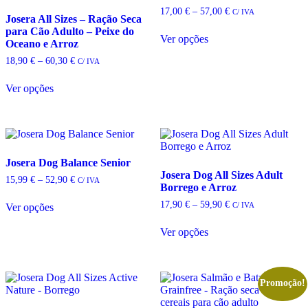
be
be
Price
17,00
€
–
57,00
€
C/ IVA
Josera All Sizes – Ração Seca
chosen
chosen
range:
This
para Cão Adulto – Peixe do
on
on
17,00 €
Ver opções
product
Oceano e Arroz
through
the
the
has
57,00 €
product
product
Price
18,90
€
–
60,30
€
C/ IVA
multiple
page
page
range:
This
variants.
18,90 €
Ver opções
product
The
through
has
options
60,30 €
multiple
may
variants.
be
The
chosen
options
on
Josera Dog Balance Senior
may
the
Josera Dog All Sizes Adult
be
product
Price
15,99
€
–
52,90
€
C/ IVA
Borrego e Arroz
chosen
page
range:
This
on
15,99 €
Price
17,90
€
–
59,90
€
C/ IVA
Ver opções
product
through
the
range:
has
This
52,90 €
product
17,90 €
Ver opções
multiple
product
through
page
variants.
has
59,90 €
The
multiple
options
variants.
may
The
Promoção!
be
options
chosen
may