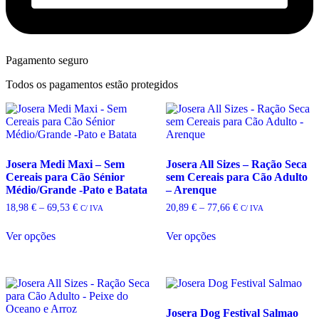
Pagamento seguro
Todos os pagamentos estão protegidos
Josera Medi Maxi – Sem
Josera All Sizes – Ração Seca
Cereais para Cão Sénior
sem Cereais para Cão Adulto
Médio/Grande -Pato e Batata
– Arenque
Price
Price
18,98
€
–
69,53
€
20,89
€
–
77,66
€
C/ IVA
C/ IVA
range:
range:
This
This
18,98 €
20,89 €
Ver opções
Ver opções
product
product
through
through
has
has
69,53 €
77,66 €
multiple
multiple
variants.
variants.
The
The
options
options
Josera Dog Festival Salmao
may
may