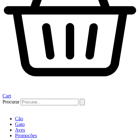
Cart
Procurar
Cão
Gato
Aves
Promoções