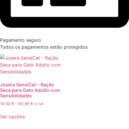
Pagamento seguro
Todos os pagamentos estão protegidos
Josera SensiCat – Ração
Seca para Gato Adulto com
Sensibilidades
Price
14,50
€
–
60,85
€
C/ IVA
range:
This
14,50 €
Ver opções
product
through
has
60,85 €