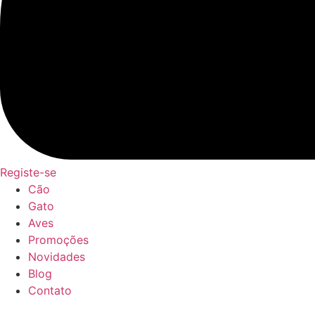
Registe-se
Cão
Gato
Aves
Promoções
Novidades
Blog
Contato