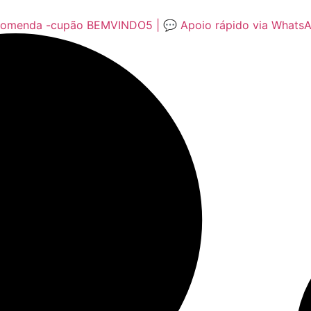
encomenda -cupão BEMVINDO5 | 💬 Apoio rápido via Whats