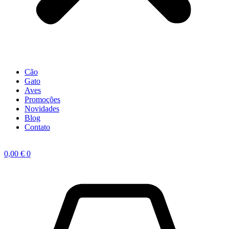
Cão
Gato
Aves
Promoções
Novidades
Blog
Contato
0,00
€
0