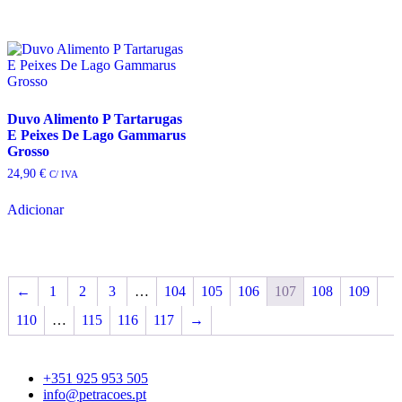
has
product
product
multiple
page
page
variants.
The
options
may
be
Duvo Alimento P Tartarugas
chosen
E Peixes De Lago Gammarus
on
Grosso
the
product
24,90
€
C/ IVA
page
Adicionar
←
1
2
3
…
104
105
106
107
108
109
110
…
115
116
117
→
+351 925 953 505
info@petracoes.pt