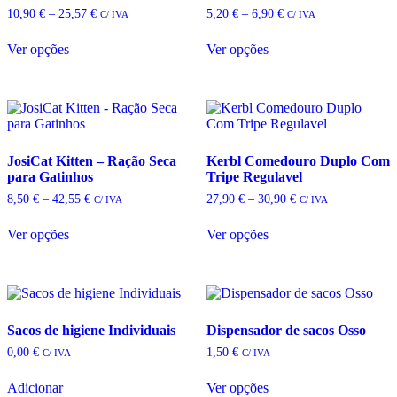
on
Price
Price
10,90
€
–
25,57
€
5,20
€
–
6,90
€
C/ IVA
C/ IVA
the
range:
range:
This
This
product
10,90 €
5,20 €
Ver opções
Ver opções
product
product
through
through
page
has
has
25,57 €
6,90 €
multiple
multiple
variants.
variants.
The
The
options
options
may
may
JosiCat Kitten – Ração Seca
Kerbl Comedouro Duplo Com
be
be
para Gatinhos
Tripe Regulavel
chosen
chosen
on
on
Price
Price
8,50
€
–
42,55
€
27,90
€
–
30,90
€
C/ IVA
C/ IVA
the
the
range:
range:
This
This
product
product
8,50 €
27,90 €
Ver opções
Ver opções
product
product
through
through
page
page
has
has
42,55 €
30,90 €
multiple
multiple
variants.
variants.
The
The
options
options
Sacos de higiene Individuais
Dispensador de sacos Osso
may
may
be
be
0,00
€
1,50
€
C/ IVA
C/ IVA
chosen
chosen
This
on
on
Adicionar
Ver opções
product
the
the