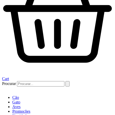
Cart
Procurar
Cão
Gato
Aves
Promoções