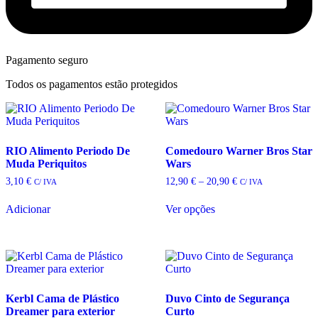
Pagamento seguro
Todos os pagamentos estão protegidos
RIO Alimento Periodo De
Comedouro Warner Bros Star
Muda Periquitos
Wars
Price
3,10
€
12,90
€
–
20,90
€
C/ IVA
C/ IVA
range:
This
12,90 €
Adicionar
Ver opções
product
through
has
20,90 €
multiple
variants.
The
options
may
Kerbl Cama de Plástico
Duvo Cinto de Segurança
be
Dreamer para exterior
Curto
chosen