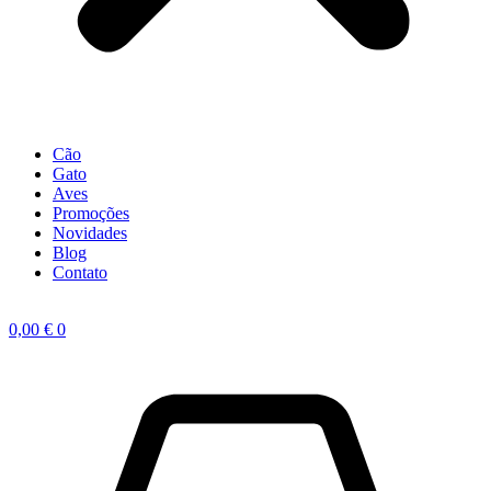
Cão
Gato
Aves
Promoções
Novidades
Blog
Contato
0,00
€
0