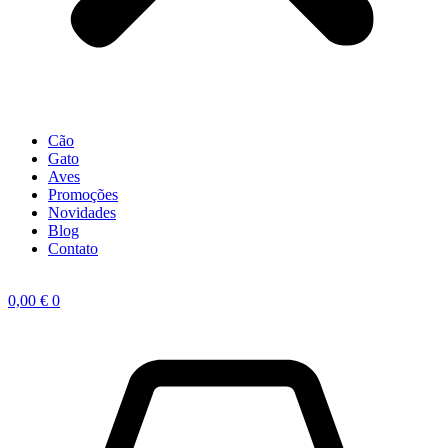
Cão
Gato
Aves
Promoções
Novidades
Blog
Contato
0,00
€
0