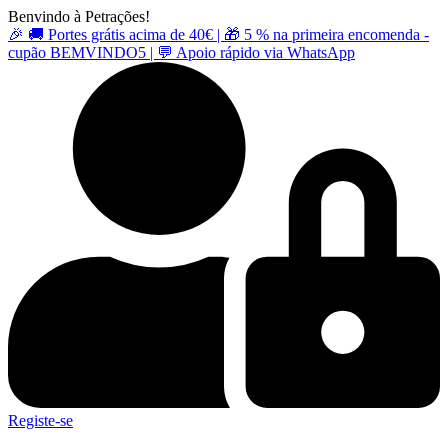
Pular
Benvindo à Petrações!
para
🎉 🚚 Portes grátis acima de 40€ | 🎁 5 % na primeira encomenda -
o
cupão BEMVINDO5 | 💬 Apoio rápido via WhatsApp
conteúdo
Registe-se