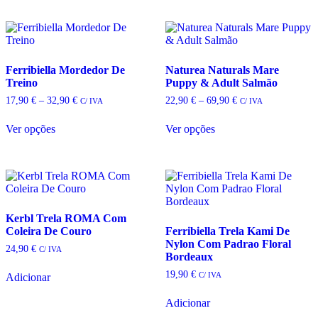
multiple
The
variants.
options
The
may
options
be
may
chosen
Ferribiella Mordedor De
Naturea Naturals Mare
be
on
Treino
Puppy & Adult Salmão
chosen
the
on
product
Price
Price
17,90
€
–
32,90
€
22,90
€
–
69,90
€
C/ IVA
C/ IVA
the
page
range:
range:
This
This
product
17,90 €
22,90 €
Ver opções
Ver opções
product
product
through
through
page
has
has
32,90 €
69,90 €
multiple
multiple
variants.
variants.
The
The
options
options
may
may
Kerbl Trela ROMA Com
be
be
Coleira De Couro
Ferribiella Trela Kami De
chosen
chosen
Nylon Com Padrao Floral
on
on
24,90
€
C/ IVA
Bordeaux
the
the
product
product
19,90
€
C/ IVA
Adicionar
page
page
Adicionar