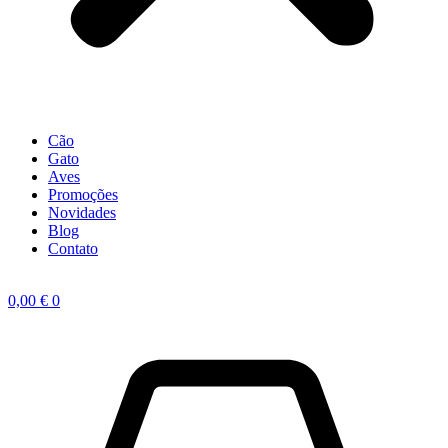
Cão
Gato
Aves
Promoções
Novidades
Blog
Contato
0,00
€
0