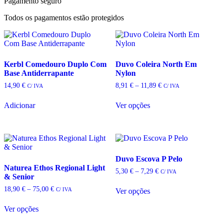
Pagamento seguro
Todos os pagamentos estão protegidos
Kerbl Comedouro Duplo Com
Duvo Coleira North Em
Base Antiderrapante
Nylon
Price
14,90
€
8,91
€
–
11,89
€
C/ IVA
C/ IVA
range:
This
8,91 €
Adicionar
Ver opções
product
through
has
11,89 €
multiple
variants.
The
options
Duvo Escova P Pelo
may
Naturea Ethos Regional Light
be
Price
5,30
€
–
7,29
€
C/ IVA
& Senior
chosen
range:
This
on
5,30 €
Price
18,90
€
–
75,00
€
C/ IVA
Ver opções
product
through
the
range:
This
has
7,29 €
product
18,90 €
Ver opções
product
multiple
through
page
has
variants.
75,00 €