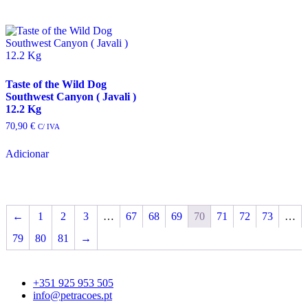
Taste of the Wild Dog
Southwest Canyon ( Javali )
12.2 Kg
70,90
€
C/ IVA
Adicionar
←
1
2
3
…
67
68
69
70
71
72
73
…
79
80
81
→
+351 925 953 505
info@petracoes.pt