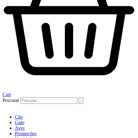
Cart
Procurar
Cão
Gato
Aves
Promoções