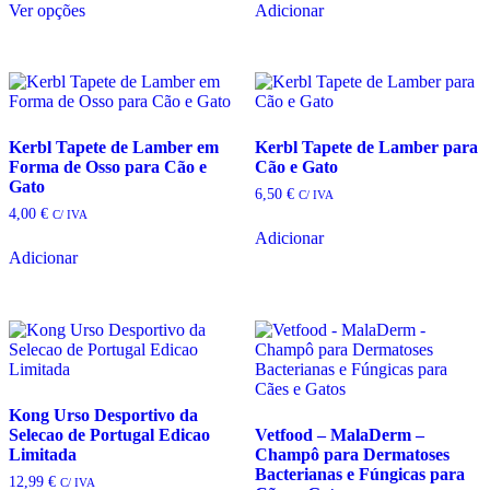
6,60 €
Ver opções
Adicionar
product
through
page
has
11,70 €
multiple
variants.
The
options
may
Kerbl Tapete de Lamber em
Kerbl Tapete de Lamber para
be
Forma de Osso para Cão e
Cão e Gato
chosen
Gato
on
6,50
€
C/ IVA
the
4,00
€
C/ IVA
product
Adicionar
page
Adicionar
Kong Urso Desportivo da
Selecao de Portugal Edicao
Vetfood – MalaDerm –
Limitada
Champô para Dermatoses
Bacterianas e Fúngicas para
12,99
€
C/ IVA