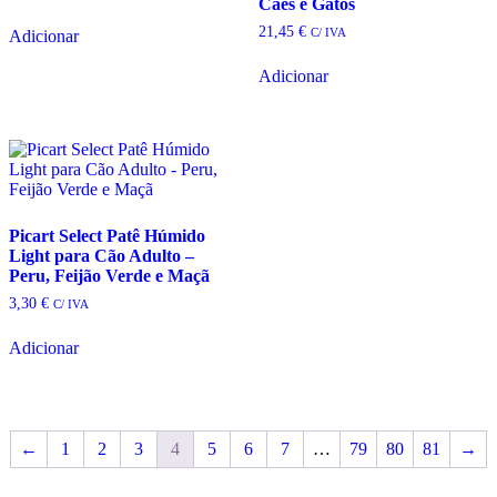
Cães e Gatos
21,45
€
C/ IVA
Adicionar
Adicionar
Picart Select Patê Húmido
Light para Cão Adulto –
Peru, Feijão Verde e Maçã
3,30
€
C/ IVA
Adicionar
←
1
2
3
4
5
6
7
…
79
80
81
→