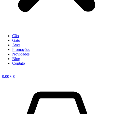
Cão
Gato
Aves
Promoções
Novidades
Blog
Contato
0,00
€
0