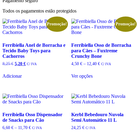
Pagamento seguro
Todos os pagamentos estão protegidos
Promoção!
Promoção!
Ferribiella Anel de Borracha e
Ferribiella Osso de Borracha
Tecido Baby Toys para
para Cães – Fuxtreme
Cachorros
Crunchy Bone
O
O
Price
8,25
€
5,20
€
4,50
€
–
12,40
€
C/ IVA
C/ IVA
preço
preço
range:
This
original
atual
4,50 €
Adicionar
Ver opções
product
era:
é:
through
has
8,25 €.
5,20 €.
12,40 €
multiple
variants.
The
options
may
Ferribiella Osso Dispensador
Kerbl Bebedouro Nuvola
be
de Snacks para Cão
Semi Automático 11 L
chosen
on
Price
6,60
€
–
11,70
€
24,25
€
C/ IVA
C/ IVA
the
range:
This
product